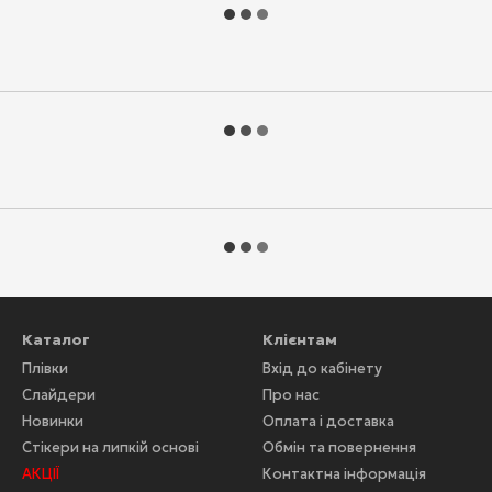
Каталог
Клієнтам
Плівки
Вхід до кабінету
Слайдери
Про нас
Новинки
Оплата і доставка
Стікери на липкій основі
Обмін та повернення
АКЦІЇ
Контактна інформація