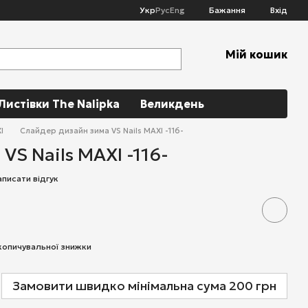
Укр
Рус
Eng
Бажання
Вхід
Мій кошик
Листівки The Nalipka
Великдень
I
Слайдер дизайн зима VS Nails MAXI -116-
VS Nails MAXI -116-
аписати відгук
копичувальної знижки
Замовити швидко мінімальна сума 200 грн