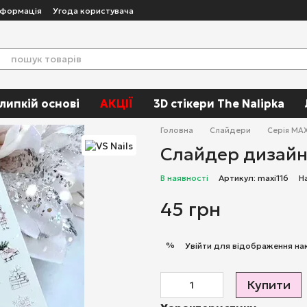
нформація
Угода користувача
 липкій основі
АКЦІЇ
3D стікери The Nalipka
Головна
Слайдери
Серія MAX
Слайдер дизайн 
В наявності
Артикул: maxi116
Н
45 грн
%
Увійти
для відображення на
Купити