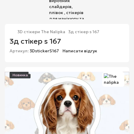
3D стікери The Nalipka
3д стікер s 167
3д стікер s 167
Артикул:
3DstickerS167
Написати відгук
Новинка