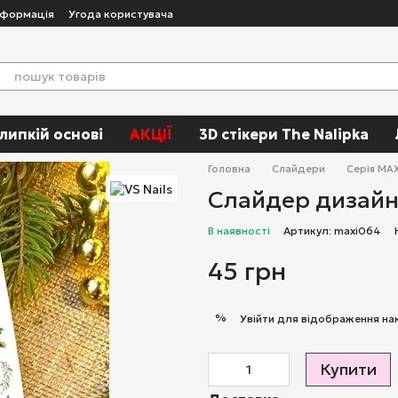
нформація
Угода користувача
 липкій основі
АКЦІЇ
3D стікери The Nalipka
Головна
Слайдери
Серія MAX
Слайдер дизайн 
В наявності
Артикул: maxi064
45 грн
%
Увійти
для відображення на
Купити