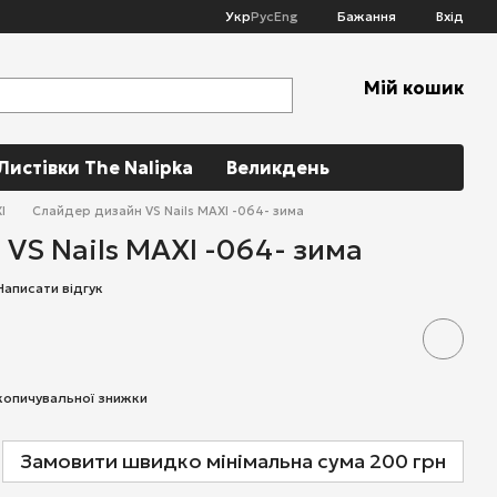
Укр
Рус
Eng
Бажання
Вхід
Мій кошик
Листівки The Nalipka
Великдень
I
Слайдер дизайн VS Nails MAXI -064- зима
VS Nails MAXI -064- зима
Написати відгук
копичувальної знижки
Замовити швидко мінімальна сума 200 грн