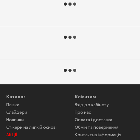
Каталог
Клієнтам
Плівки
Вхід до кабінету
Слайдери
Про нас
Новинки
Оплата і доставка
Стікери на липкій основі
Обмін та повернення
АКЦІЇ
Контактна інформація