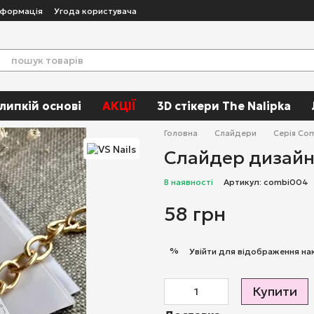
нформація
Угода користувача
 липкій основі
АКЦІЇ
3D стікери The Nalipka
Головна
Слайдери
Серія Com
Слайдер дизайн 
В наявності
Артикул: combi004
58 грн
%
Увійти
для відображення на
Купити