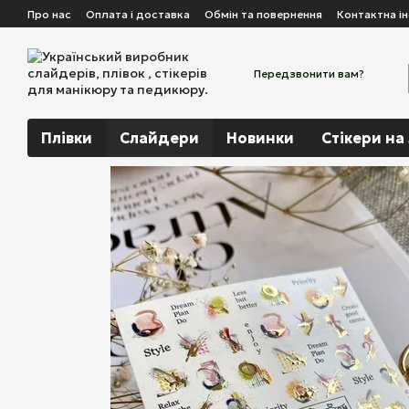
Перейти до основного контенту
Про нас
Оплата і доставка
Обмін та повернення
Контактна і
Передзвонити вам?
Плівки
Слайдери
Новинки
Стікери на