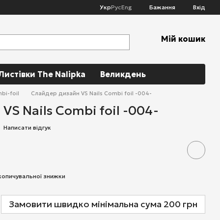
Укр
Рус
Eng
Бажання
Вхід
Мій кошик
Листівки The Nalipka
Великдень
bi-foil
Слайдер дизайн VS Nails Combi foil -004-
VS Nails Combi foil -004-
Написати відгук
копичувальної знижки
Замовити швидко мінімальна сума 200 грн