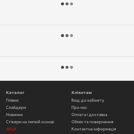
Каталог
Клієнтам
Плівки
Вхід до кабінету
Слайдери
Про нас
Новинки
Оплата і доставка
Стікери на липкій основі
Обмін та повернення
АКЦІЇ
Контактна інформація