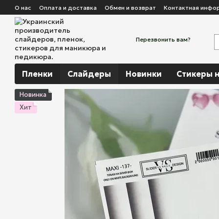
Перейти к основному контенту
О нас
Оплата и доставка
Обмен и возврат
Контактная инфо
Перезвонить вам?
Пленки
Слайдеры
Новинки
Стикеры н
Новинка
Хит