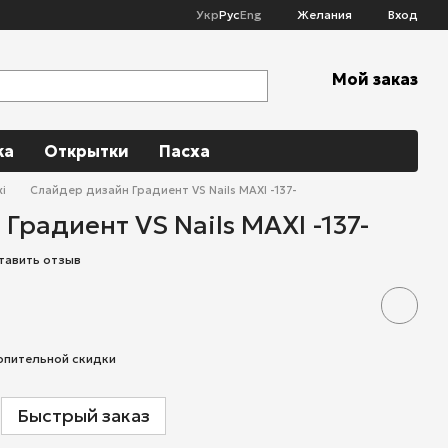
Укр
Рус
Eng
Желания
Вход
Мой заказ
ka
Открытки
Пасха
i
Слайдер дизайн Градиент VS Nails MAXI -137-
Градиент VS Nails MAXI -137-
тавить отзыв
опительной скидки
Быстрый заказ