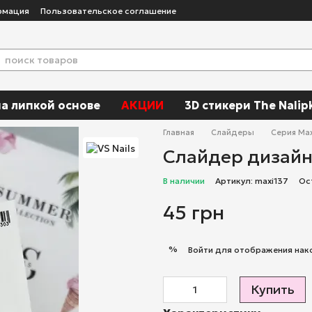
рмация
Пользовательское соглашение
а липкой основе
АКЦИИ
3D стикери The Nalip
Главная
Слайдеры
Серия Max
Слайдер дизайн 
В наличии
Артикул: maxi137
Ос
45 грн
%
Войти
для отображения нак
Купить