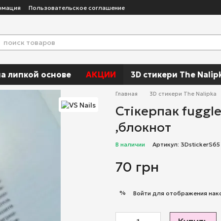
рмация
Пользовательское соглашение
а липкой основе
АКЦИИ
3D стикери The Nalip
Главная
3D стикери The Nalipka
Стікерпак fuggle
,блокнот
В наличии
Артикул: 3DstickerS65
70 грн
%
Войти
для отображения нак