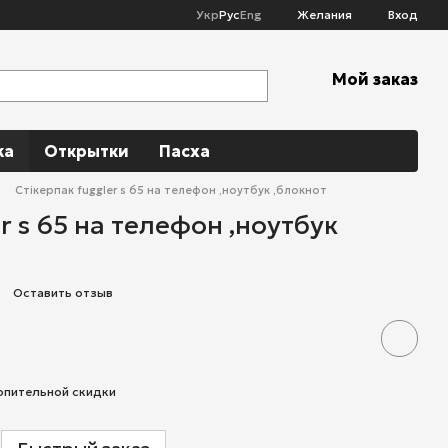
Укр
Рус
Eng
Желания
Вход
Мой заказ
ka
Открытки
Пасха
Стікерпак fuggler s 65 на телефон ,ноутбук ,блокнот
r s 65 на телефон ,ноутбук
Оставить отзыв
опительной скидки