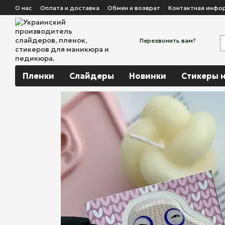
Перейти к основному контенту
О нас
Оплата и доставка
Обмен и возврат
Контактная инфо
Перезвонить вам?
Пленки
Слайдеры
Новинки
Стикеры н