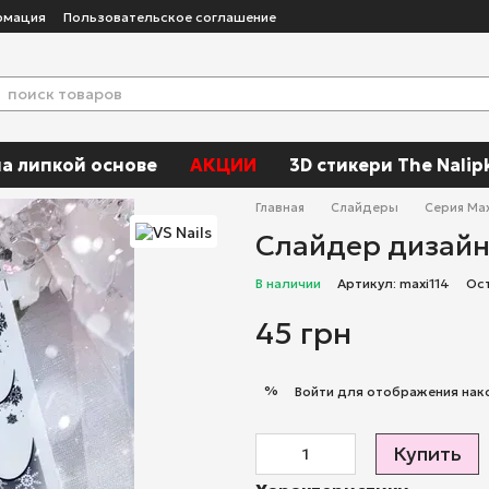
рмация
Пользовательское соглашение
а липкой основе
АКЦИИ
3D стикери The Nalip
Главная
Слайдеры
Серия Max
Слайдер дизайн 
В наличии
Артикул: maxi114
Ос
45 грн
%
Войти
для отображения нак
Купить