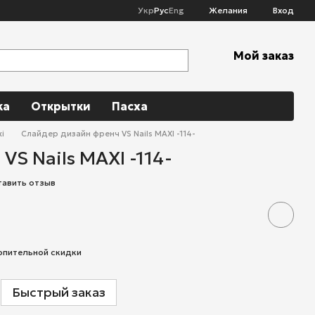
Укр
Рус
Eng
Желания
Вход
Мой заказ
ka
Открытки
Пасха
i
Слайдер дизайн френч VS Nails MAXI -114-
VS Nails MAXI -114-
тавить отзыв
опительной скидки
Быстрый заказ