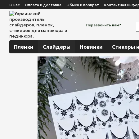
Перейти к основному контенту
О нас
Оплата и доставка
Обмен и возврат
Контактная инфо
Перезвонить вам?
Пленки
Слайдеры
Новинки
Стикеры н