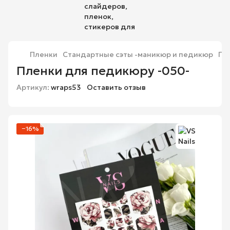
Пленки
Стандартные сэты -маникюр и педикюр
Пл
Пленки для педикюру -050-
Артикул:
wraps53
Оставить отзыв
−16%