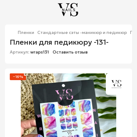
Пленки
Стандартные сэты -маникюр и педикюр
Пл
Пленки для педикюру -131-
Артикул:
wraps131
Оставить отзыв
−16%