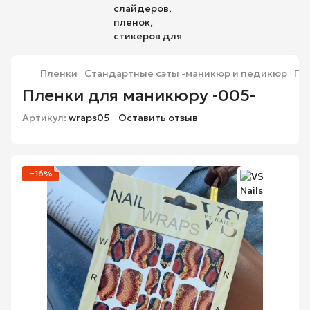
Пленки
Стандартные сэты -маникюр и педикюр
Пл
Пленки для маникюру -005-
Артикул:
wraps05
Оставить отзыв
−16%