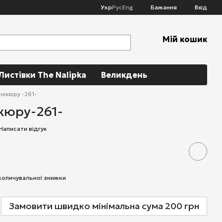
Укр
Рус
Eng
Бажання
Вхід
Мій кошик
Листівки The Nalipka
Великдень
анікюру -261-
кюру-261-
Написати відгук
копичувальної знижки
Замовити швидко мінімальна сума 200 грн