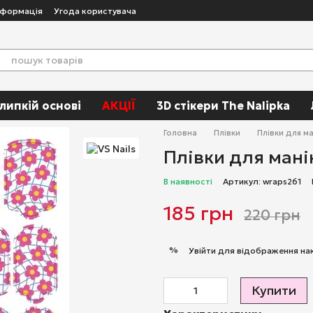
нформація
Угода користувача
 липкій основі
АКЦІЇ
3D стікери The Nalipka
Головна
Плівки
Плівки для м
Плівки для мані
В наявності
Артикул: wraps261
185 грн
220 грн
%
Увійти
для відображення на
Купити