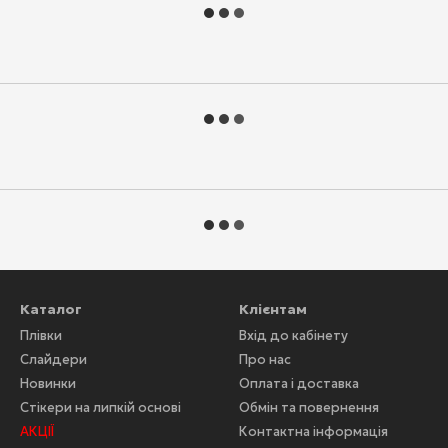
Каталог
Клієнтам
Плівки
Вхід до кабінету
Слайдери
Про нас
Новинки
Оплата і доставка
Стікери на липкій основі
Обмін та повернення
АКЦІЇ
Контактна інформація