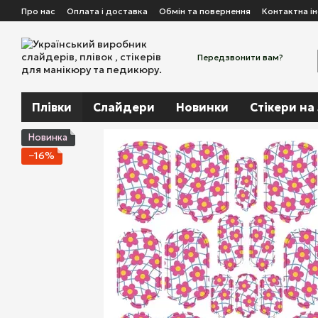
Перейти до основного контенту
Про нас
Оплата і доставка
Обмін та повернення
Контактна і
Передзвонити вам?
Плівки
Слайдери
Новинки
Стікери на
Новинка
−16%