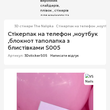
3D стікери The Nalipka
Стікерпак на телефон ,ноутбу
Стікерпак на телефон ,ноутбук
,блокнот таполапка з
блистівками S005
Артикул:
3DstickerS05
Написати відгук