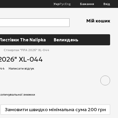
Укр
Рус
Eng
Бажання
Вхід
Мій кошик
Листівки The Nalipka
Великдень
Стікерпак "FIFA 2026" XL-044
 2026" XL-044
l44
Написати відгук
копичувальної знижки
Замовити швидко мінімальна сума 200 грн