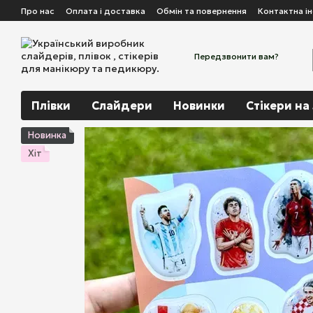
Перейти до основного контенту
Про нас
Оплата і доставка
Обмін та повернення
Контактна і
Передзвонити вам?
Плівки
Слайдери
Новинки
Стікери на
Новинка
Хіт