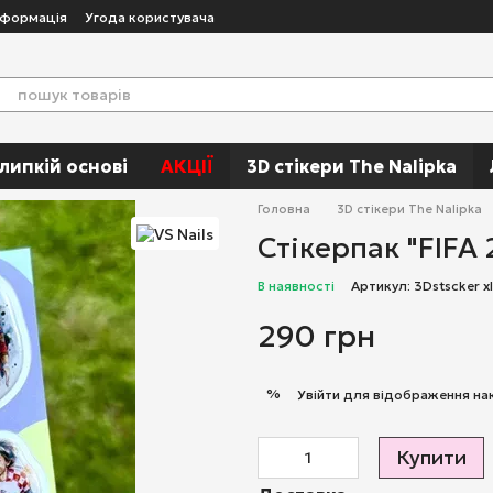
нформація
Угода користувача
 липкій основі
АКЦІЇ
3D стікери The Nalipka
Головна
3D стікери The Nalipka
Стікерпак "FIFA
В наявності
Артикул: 3Dstscker x
290 грн
%
Увійти
для відображення на
Купити