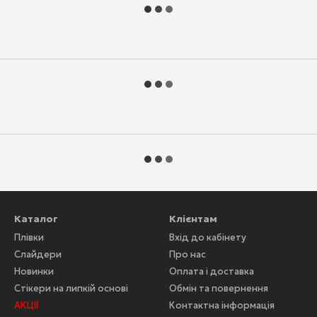
Каталог
Клієнтам
Плівки
Вхід до кабінету
Слайдери
Про нас
Новинки
Оплата і доставка
Стікери на липкій основі
Обмін та повернення
АКЦІЇ
Контактна інформація