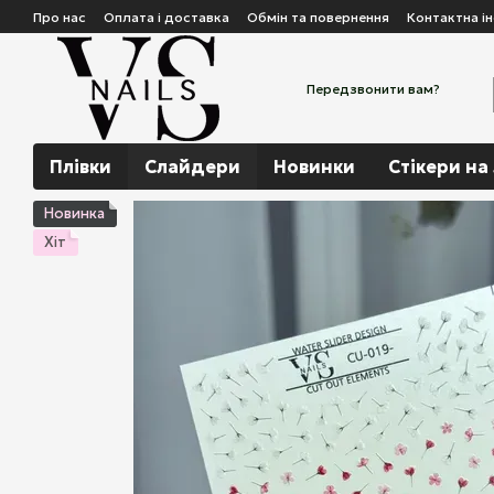
Перейти до основного контенту
Про нас
Оплата і доставка
Обмін та повернення
Контактна і
Передзвонити вам?
Плівки
Слайдери
Новинки
Стікери на
Новинка
Хіт