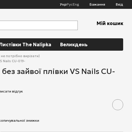
Укр
Рус
Eng
Бажання
Вхід
Мій кошик
Листівки The Nalipka
Великдень
( не потрібно вирізати)
S Nails CU-019-
без зайвої плівки VS Nails CU-
писати відгук
копичувальної знижки