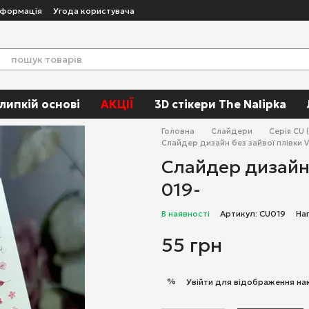
нформація
Угода користувача
 липкій основі
АКЦІЇ
3D стікери The Nalipka
Головна
Слайдери
Серія CU 
Слайдер дизайн без зайвої плівки V
Слайдер дизайн 
019-
В наявності
Артикул: CU019
На
55 грн
%
Увійти
для відображення на