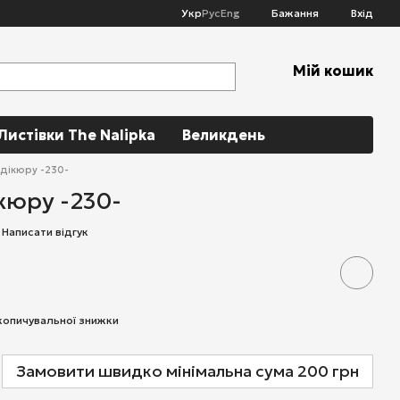
Укр
Рус
Eng
Бажання
Вхід
Мій кошик
Листівки The Nalipka
Великдень
едікюру -230-
кюру -230-
Написати відгук
копичувальної знижки
Замовити швидко мінімальна сума 200 грн