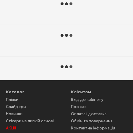
Каталог
Клієнтам
Плівки
Вхід до кабінету
Слайдери
Про нас
Новинки
Оплата і доставка
Стікери на липкій основі
Обмін та повернення
АКЦІЇ
Контактна інформація