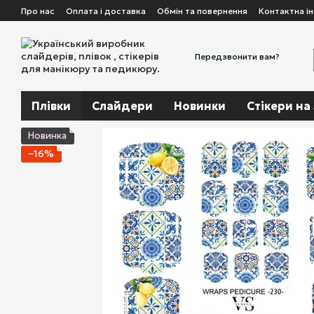
Перейти до основного контенту
Про нас
Оплата і доставка
Обмін та повернення
Контактна і
Передзвонити вам?
Плівки
Слайдери
Новинки
Стікери на
Новинка
−16%