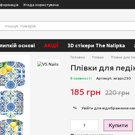
нформація
Угода користувача
 липкій основі
АКЦІЇ
3D стікери The Nalipka
Головна
Плівки
Плівки для п
Плівки для педі
В наявності
Артикул: wraps230
185 грн
220 грн
%
Увійти
для відображення на
Купити