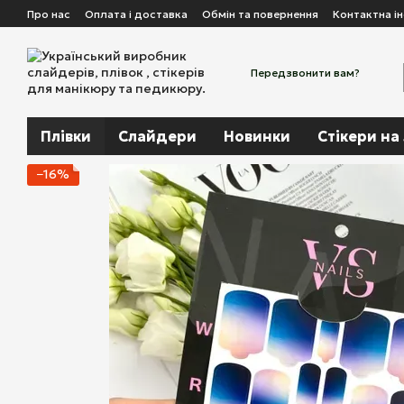
Перейти до основного контенту
Про нас
Оплата і доставка
Обмін та повернення
Контактна і
Передзвонити вам?
Плівки
Слайдери
Новинки
Стікери на
−16%