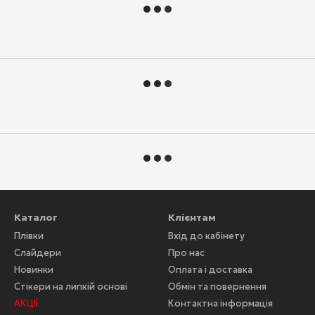
Каталог
Клієнтам
Плівки
Вхід до кабінету
Слайдери
Про нас
Новинки
Оплата і доставка
Стікери на липкій основі
Обмін та повернення
АКЦІЇ
Контактна інформація