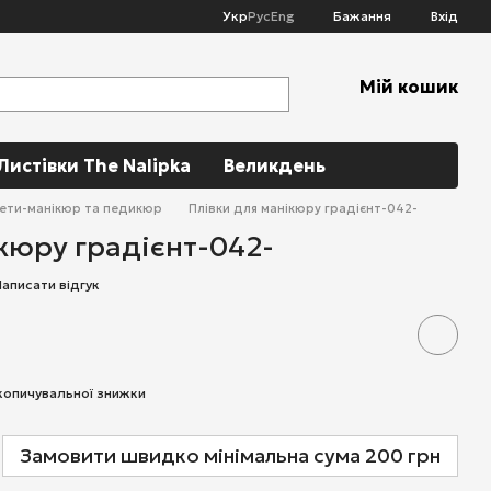
Укр
Рус
Eng
Бажання
Вхід
Мій кошик
Листівки The Nalipka
Великдень
сети-манікюр та педикюр
Плівки для манікюру градієнт-042-
кюру градієнт-042-
Написати відгук
копичувальної знижки
Замовити швидко мінімальна сума 200 грн