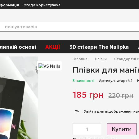
нформація
Угода користувача
 липкій основі
АКЦІЇ
3D стікери The Nalipka
Головна
Плівки
Стандартні 
Плівки для мані
В наявності
Артикул: wraps42
185 грн
220 грн
%
Увійти
для відображення на
Купити