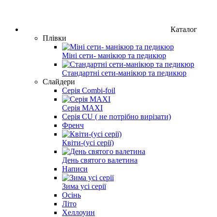
Каталог
Плівки
Міні сети- манікюр та педикюр
Стандартні сети-манікюр та педикюр
Слайдери
Серія Combi-foil
Серія MAXI
Серія CU ( не потрібно вирізати)
Френч
Квіти-(усі серії)
День святого валетина
Написи
Зима усі серії
Осінь
Літо
Хеллоуин