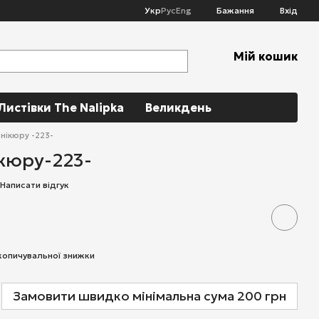
Укр
Рус
Eng
Бажання
Вхід
Мій кошик
Листівки The Nalipka
Великдень
анікюру -223-
ікюру-223-
Написати відгук
копичувальної знижки
Замовити швидко мінімальна сума 200 грн