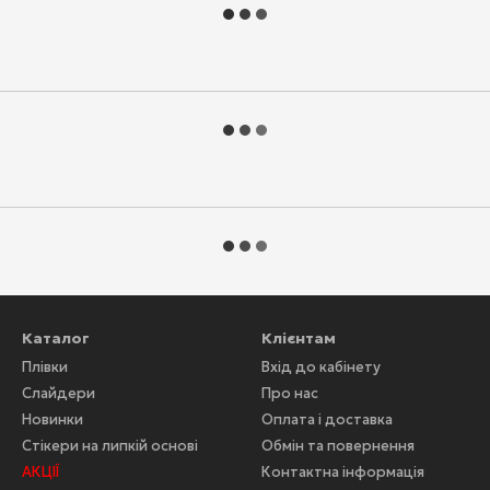
Каталог
Клієнтам
Плівки
Вхід до кабінету
Слайдери
Про нас
Новинки
Оплата і доставка
Стікери на липкій основі
Обмін та повернення
АКЦІЇ
Контактна інформація