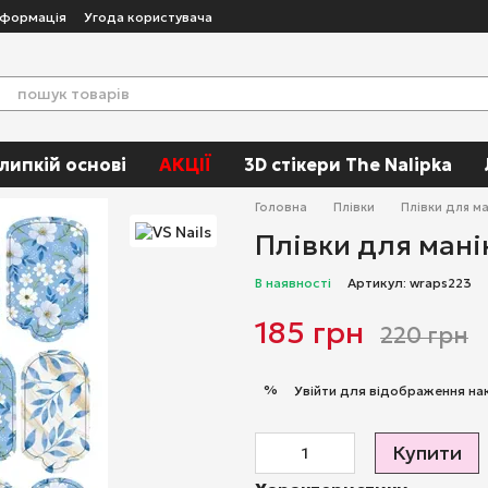
нформація
Угода користувача
 липкій основі
АКЦІЇ
3D стікери The Nalipka
Головна
Плівки
Плівки для м
Плівки для ман
В наявності
Артикул: wraps223
185 грн
220 грн
%
Увійти
для відображення на
Купити