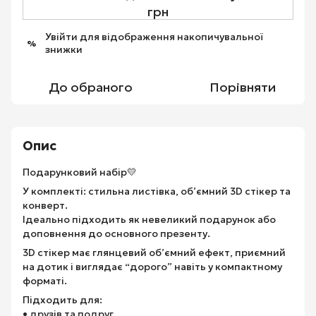
грн
Увійти
для відображення накопичувальної
%
знижки
До обраного
Порівняти
Опис
Подарунковий набір💛
У комплекті: стильна листівка, об’ємний 3D стікер та
конверт.
Ідеально підходить як невеликий подарунок або
доповнення до основного презенту.
3D стікер має глянцевий об’ємний ефект, приємний
на дотик і виглядає “дорого” навіть у компактному
форматі.
Підходить для:
• друзів та подруг