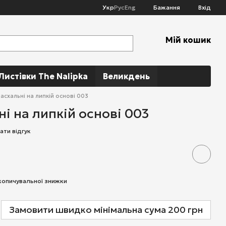
Укр
Рус
Eng
Бажання
Вхід
Мій кошик
Листівки The Nalipka
Великдень
асхальні на липкій основі 003
ні на липкій основі 003
ати відгук
копичувальної знижки
Замовити швидко мінімальна сума 200 грн