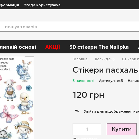
нформація
Угода користувача
 липкій основі
АКЦІЇ
3D стікери The Nalipka
Головна
Великдень
Cтікери п
Cтікери пасхаль
В наявності
Артикул: es3
Напис
120 грн
%
Увійти
для відображення на
Купити