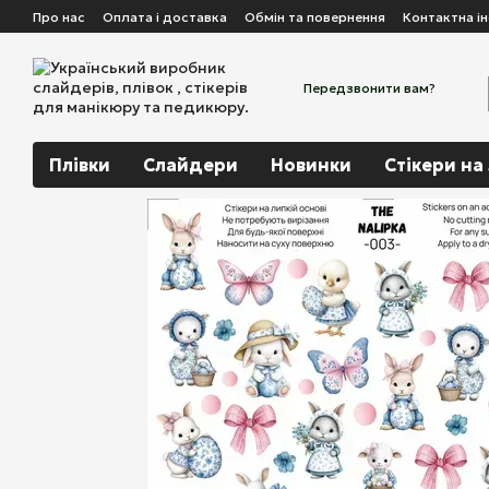
Перейти до основного контенту
Про нас
Оплата і доставка
Обмін та повернення
Контактна і
Передзвонити вам?
Плівки
Слайдери
Новинки
Стікери на