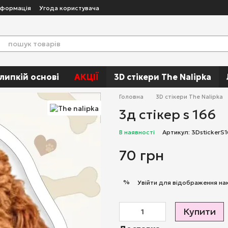
нформація
Угода користувача
 липкій основі
АКЦІЇ
3D стікери The Nalipka
Головна
3D стікери The Nalipka
3д стікер s 166
В наявності
Артикул: 3DstickerS
70 грн
%
Увійти
для відображення на
Купити