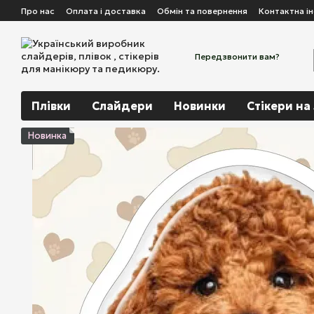
Перейти до основного контенту
Про нас
Оплата і доставка
Обмін та повернення
Контактна і
Передзвонити вам?
Плівки
Слайдери
Новинки
Стікери на
Новинка