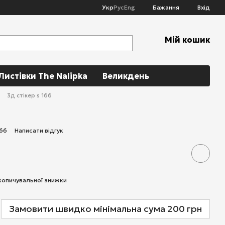
Укр
Рус
Eng
Бажання
Вхід
Мій кошик
Листівки The Nalipka
Великдень
3д стікер s 166
166
Написати відгук
копичувальної знижки
Замовити швидко мінімальна сума 200 грн