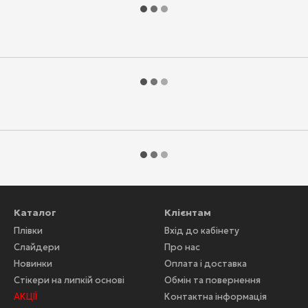
Каталог
Клієнтам
Плівки
Вхід до кабінету
Слайдери
Про нас
Новинки
Оплата і доставка
Стікери на липкій основі
Обмін та повернення
АКЦІЇ
Контактна інформація